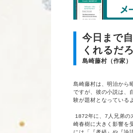
今日まで自
くれるだ
島崎藤村（作家）
島崎藤村は、明治から
ですが、彼の小説は、
験が題材となっている
1872年に、7人兄弟
崎春樹に大きく影響を
には「『孝経』や『論