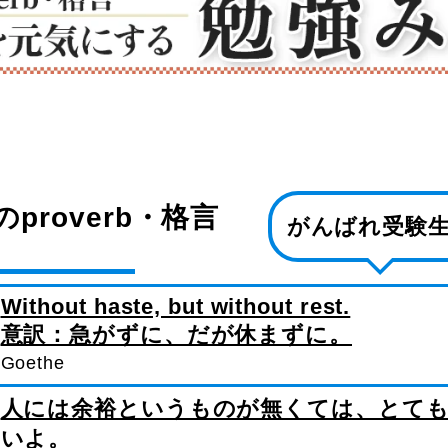
proverb・格言
がんばれ受験
Without haste, but without rest.
意訳：急がずに、だが休まずに。
Goethe
人には余裕というものが無くては、とて
いよ。