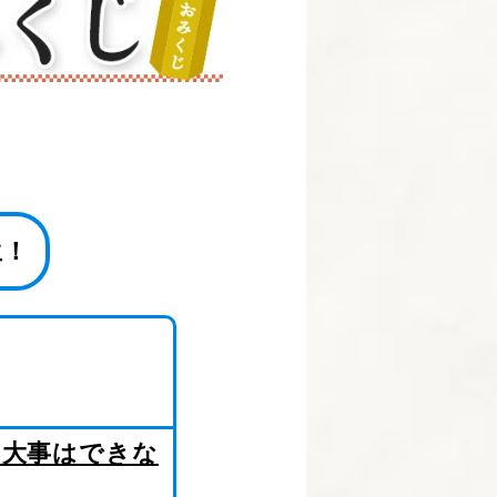
生！
も大事はできな