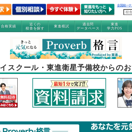
全国統一テ
近くの
過去問
東進
合格実績
東進模試
校舎を探す
データベース
学力POS
イスクール・東進衛星予備校からの