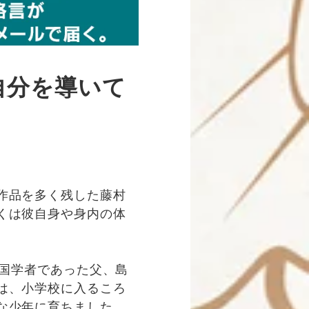
自分を導いて
作品を多く残した藤村
くは彼自身や身内の体
る国学者であった父、島
は、小学校に入るころ
な少年に育ちました。