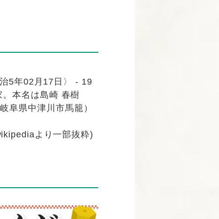
年02月17日〉 - 19
家。本名は島崎 春樹
の岐阜県中津川市馬籠）
wikipediaより一部抜粋)