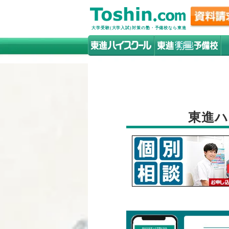
大学受験(大学入試)対策の塾・予備校なら東進
東進ハ