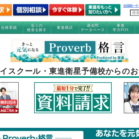
全国統一テ
近くの
過去問
東進
合格実績
東進模試
校舎を探す
データベース
学力POS
イスクール・東進衛星予備校からの