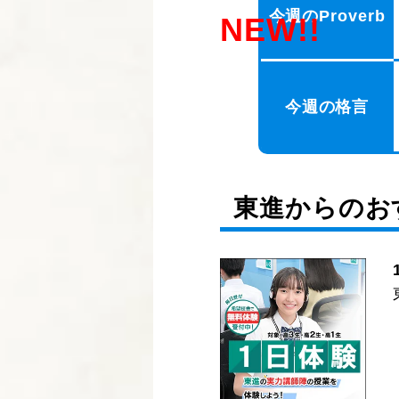
今週のProverb
NEW!!
今週の格言
東進からのお