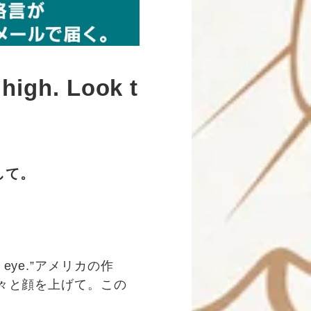
high. Look t
して。
in the eye.”アメリカの作
々と顔を上げて。この