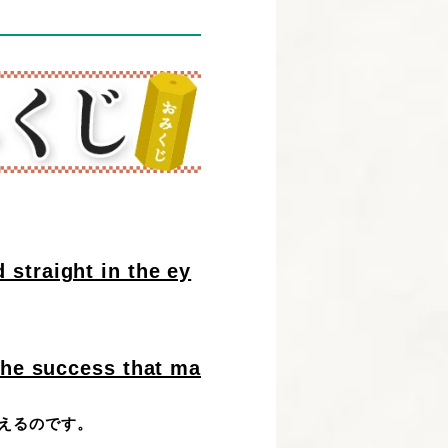
 straight in the ey
 the success that ma
えるのです。