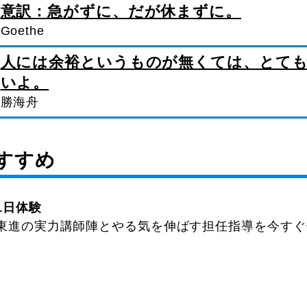
意訳：急がずに、だが休まずに。
Goethe
人には余裕というものが無くては、とて
いよ。
勝海舟
すすめ
1日体験
東進の実力講師陣とやる気を伸ばす担任指導を今すぐ