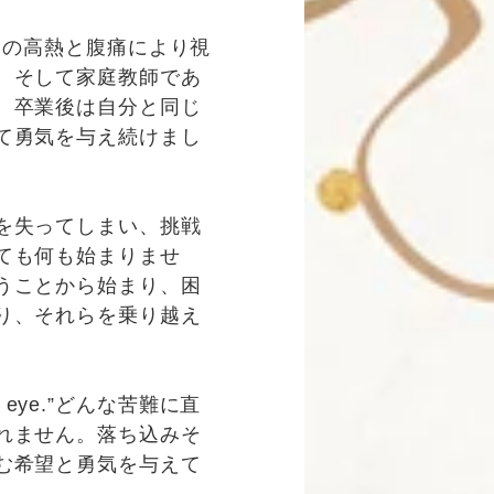
明の高熱と腹痛により視
、そして家庭教師であ
。卒業後は自分と同じ
て勇気を与え続けまし
を失ってしまい、挑戦
ても何も始まりませ
うことから始まり、困
り、それらを乗り越え
 in the eye.”どんな苦難に直
れません。落ち込みそ
む希望と勇気を与えて