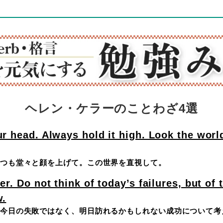
ヘレン・ケラーのことわざ4選
r head. Always hold it high. Look the world
つも堂々と顔を上げて。この世界を直視して。
r. Do not think of today’s failures, but of
w.
今日の失敗ではなく、明日訪れるかもしれない成功について考