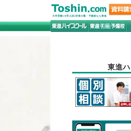
大学受験(大学入試)対策の塾・予備校なら東進
東進ハ