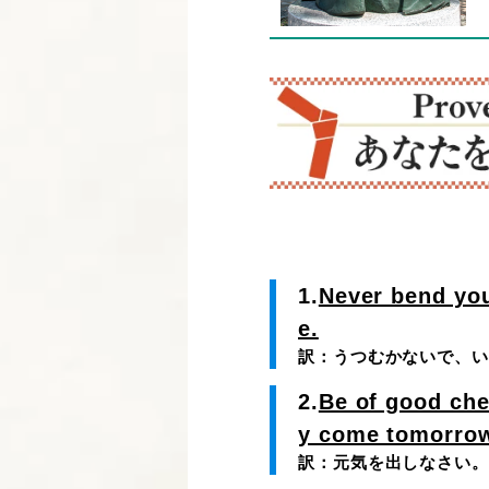
1.
Never bend you
e.
訳：うつむかないで、い
2.
Be of good chee
y come tomorro
訳：元気を出しなさい。