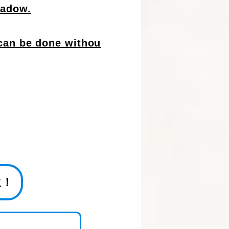
hadow.
 can be done withou
生！