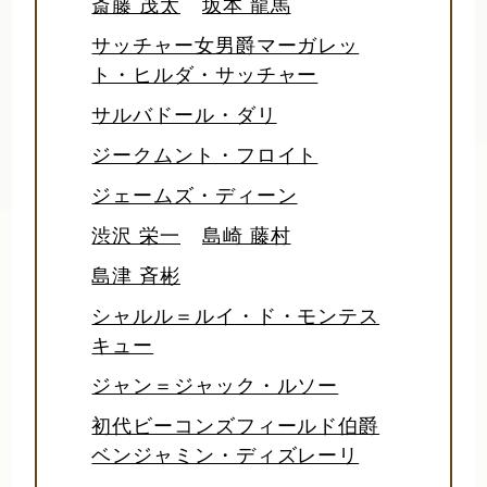
斎藤 茂太
坂本 龍馬
サッチャー女男爵マーガレッ
ト・ヒルダ・サッチャー
サルバドール・ダリ
ジークムント・フロイト
ジェームズ・ディーン
渋沢 栄一
島崎 藤村
島津 斉彬
シャルル＝ルイ・ド・モンテス
キュー
ジャン＝ジャック・ルソー
初代ビーコンズフィールド伯爵
ベンジャミン・ディズレーリ