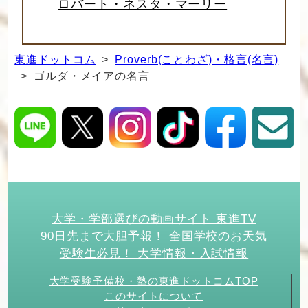
ロバート・ネスタ・マーリー
東進ドットコム
>
Proverb(ことわざ)・格言(名言)
> ゴルダ・メイアの名言
大学・学部選びの動画サイト 東進TV
90日先まで大胆予報！ 全国学校のお天気
受験生必見！ 大学情報・入試情報
大学受験予備校・塾の東進ドットコムTOP
このサイトについて