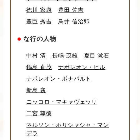
徳川 家康
豊田 佐吉
豊臣 秀吉
鳥井 信治郎
●
な行の人物
中村 清
長嶋 茂雄
夏目 漱石
鍋島 直茂
ナポレオン・ヒル
ナポレオン・ボナパルト
新島 襄
ニッコロ・マキャヴェッリ
二宮 尊徳
ネルソン・ホリシャシャ・マン
デラ