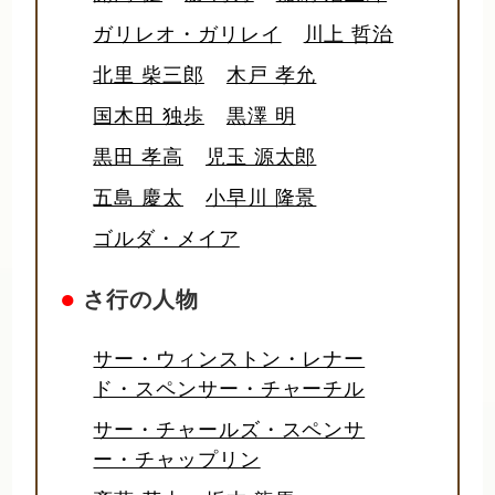
ガリレオ・ガリレイ
川上 哲治
北里 柴三郎
木戸 孝允
国木田 独歩
黒澤 明
黒田 孝高
児玉 源太郎
五島 慶太
小早川 隆景
ゴルダ・メイア
●
さ行の人物
サー・ウィンストン・レナー
ド・スペンサー・チャーチル
サー・チャールズ・スペンサ
ー・チャップリン