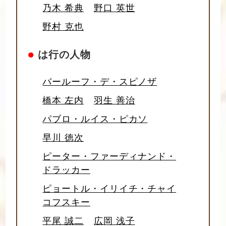
乃木 希典
野口 英世
野村 克也
●
は行の人物
バールーフ・デ・スピノザ
橋本 左内
羽生 善治
パブロ・ルイス・ピカソ
早川 徳次
ピーター・ファーディナンド・
ドラッカー
ピョートル・イリイチ・チャイ
コフスキー
平尾 誠二
広岡 浅子