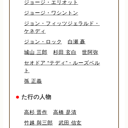
ジョージ・エリオット
ジョージ・ワシントン
ジョン・フィッツジェラルド・
ケネディ
ジョン・ロック
白瀬 矗
城山 三郎
杉田 玄白
世阿弥
セオドア “テディ”・ルーズベル
ト
孫 正義
●
た行の人物
高杉 晋作
高橋 是清
竹越 與三郎
武田 信玄