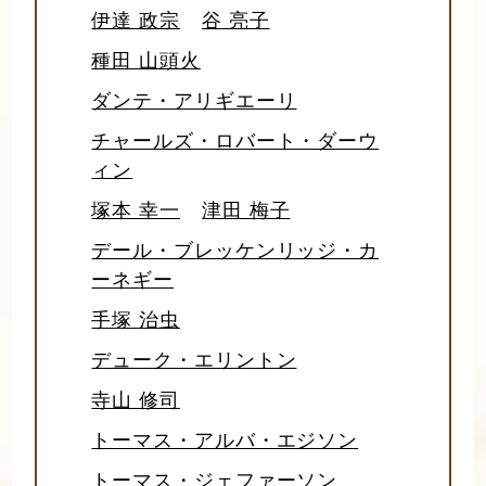
伊達 政宗
谷 亮子
種田 山頭火
ダンテ・アリギエーリ
チャールズ・ロバート・ダーウ
ィン
塚本 幸一
津田 梅子
デール・ブレッケンリッジ・カ
ーネギー
手塚 治虫
デューク・エリントン
寺山 修司
トーマス・アルバ・エジソン
トーマス・ジェファーソン