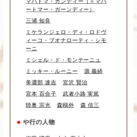
マハトマ・ガンディー（＝マハ
ートマー・ガーンディー）
三浦 知良
ミケランジェロ・ディ・ロドヴ
ィーコ・ブオナローティ・シモ
ーニ
ミシェル・ド・モンテーニュ
ミッキー・ルーニー
源 義経
美濃部 達吉
宮沢 賢治
宮本 百合子
武者小路 実篤
陸奥 宗光
森鴎外
森 信三
●
や行の人物