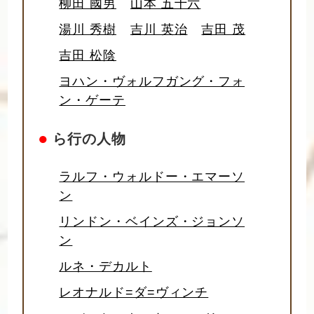
柳田 國男
山本 五十六
湯川 秀樹
吉川 英治
吉田 茂
吉田 松陰
ヨハン・ヴォルフガング・フォ
ン・ゲーテ
●
ら行の人物
ラルフ・ウォルドー・エマーソ
ン
リンドン・ベインズ・ジョンソ
ン
ルネ・デカルト
レオナルド=ダ=ヴィンチ