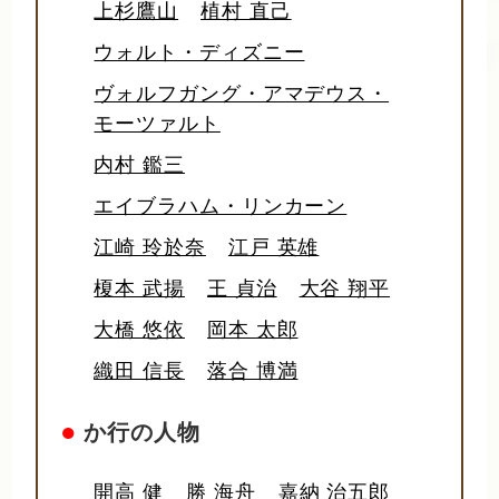
上杉鷹山
植村 直己
ウォルト・ディズニー
ヴォルフガング・アマデウス・
モーツァルト
内村 鑑三
エイブラハム・リンカーン
江崎 玲於奈
江戸 英雄
榎本 武揚
王 貞治
大谷 翔平
大橋 悠依
岡本 太郎
織田 信長
落合 博満
●
か行の人物
開高 健
勝 海舟
嘉納 治五郎