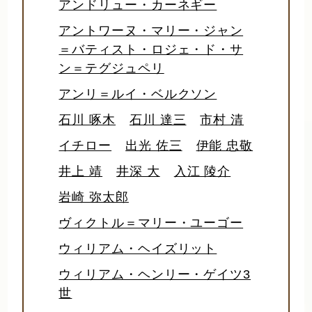
アンドリュー・カーネギー
アントワーヌ・マリー・ジャン
＝バティスト・ロジェ・ド・サ
ン＝テグジュペリ
アンリ＝ルイ・ベルクソン
石川 啄木
石川 達三
市村 清
イチロー
出光 佐三
伊能 忠敬
井上 靖
井深 大
入江 陵介
岩崎 弥太郎
ヴィクトル＝マリー・ユーゴー
ウィリアム・ヘイズリット
ウィリアム・ヘンリー・ゲイツ3
世