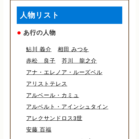
人物リスト
●
あ行の人物
鮎川 義介
相田 みつを
赤松 良子
芥川 龍之介
アナ・エレノア・ルーズベル
アリストテレス
アルベール・カミュ
アルベルト・アインシュタイン
アレクサンドロス3世
安藤 百福