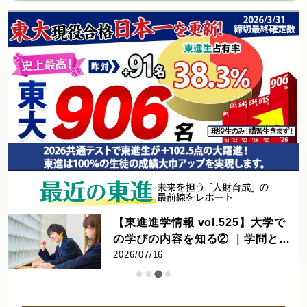
「君の未来を考えるセミナー」 7/
し
17（金）19:30～Zoom 開催 第 3
3 回： AI 活用をリードする CAI
2026/07/03
O・夏目亮太先生 君の未来が変わ
る⁉ 感動の 90 分。高校生・ご父
母対象 《参加無料》