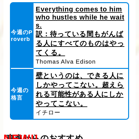
Everything comes to him
who hustles while he wait
s.
今週のP
訳：待っている間もがんば
roverb
る人にすべてのものはやっ
てくる。
Thomas Alva Edison
壁というのは、できる人に
しかやってこない。超えら
今週の
れる可能性がある人にしか
格言
やってこない。
イチロー
NEW!!
東進からのおすすめ