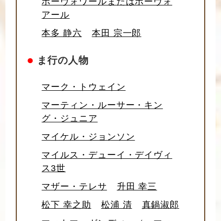
ボーヴォワールまたはボーヴォ
アール
本多 静六
本田 宗一郎
●
ま行の人物
マーク・トウェイン
マーティン・ルーサー・キン
グ・ジュニア
マイケル・ジョンソン
マイルス・デューイ・デイヴィ
ス3世
マザー・テレサ
升田 幸三
松下 幸之助
松浦 清
真鍋淑郎