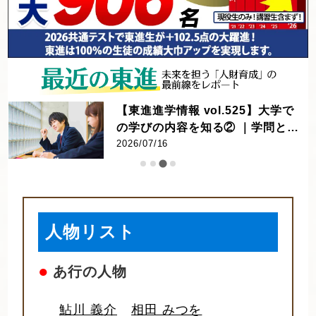
【東進進学情報 vol.525】大学で
の学びの内容を知る② ｜学問とし
てのスポーツに迫る! ｜競技力向
2026/07/16
上・健康増進から産業・文化ま
で。早稲田大・同志社大へのイン
タビュー
人物リスト
●
あ行の人物
鮎川 義介
相田 みつを