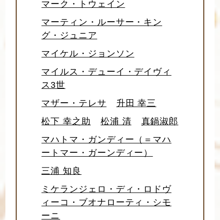
マーク・トウェイン
マーティン・ルーサー・キン
グ・ジュニア
マイケル・ジョンソン
マイルス・デューイ・デイヴィ
ス3世
マザー・テレサ
升田 幸三
松下 幸之助
松浦 清
真鍋淑郎
マハトマ・ガンディー（＝マハ
ートマー・ガーンディー）
三浦 知良
ミケランジェロ・ディ・ロドヴ
ィーコ・ブオナローティ・シモ
ーニ