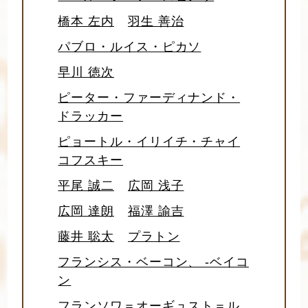
橋本 左内
羽生 善治
パブロ・ルイス・ピカソ
早川 徳次
ピーター・ファーディナンド・
ドラッカー
ピョートル・イリイチ・チャイ
コフスキー
平尾 誠二
広岡 浅子
広岡 達朗
福澤 諭吉
藤井 聡太
プラトン
フランシス・ベーコン、 -ベイコ
ン
フランソワ＝オーギュスト＝ル