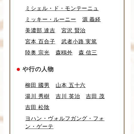
ミシェル・ド・モンテーニュ
ミッキー・ルーニー
源 義経
美濃部 達吉
宮沢 賢治
宮本 百合子
武者小路 実篤
陸奥 宗光
森鴎外
森 信三
●
や行の人物
柳田 國男
山本 五十六
湯川 秀樹
吉川 英治
吉田 茂
吉田 松陰
ヨハン・ヴォルフガング・フォ
ン・ゲーテ