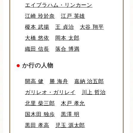
エイブラハム・リンカーン
江崎 玲於奈
江戸 英雄
榎本 武揚
王 貞治
大谷 翔平
大橋 悠依
岡本 太郎
織田 信長
落合 博満
●
か行の人物
開高 健
勝 海舟
嘉納 治五郎
ガリレオ・ガリレイ
川上 哲治
北里 柴三郎
木戸 孝允
国木田 独歩
黒澤 明
黒田 孝高
児玉 源太郎