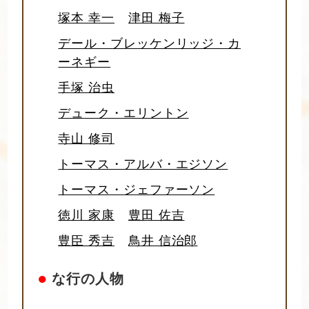
塚本 幸一
津田 梅子
デール・ブレッケンリッジ・カ
ーネギー
手塚 治虫
デューク・エリントン
寺山 修司
トーマス・アルバ・エジソン
トーマス・ジェファーソン
徳川 家康
豊田 佐吉
豊臣 秀吉
鳥井 信治郎
●
な行の人物