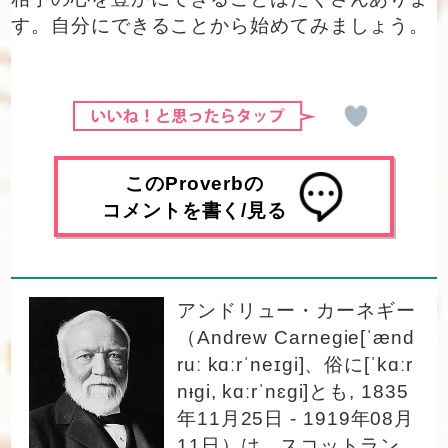
す。自分にできることから始めてみましょう。
このProverbの
コメントを書く/見る
アンドリュー・カーネギー
（Andrew Carnegie[ˈænd
ruː kɑːrˈneɪɡi]、俗に[ˈkɑːr
nᵻɡi, kɑːrˈnɛɡi]とも, 1835
年11月25日 - 1919年08月
11日）は、スコットラン