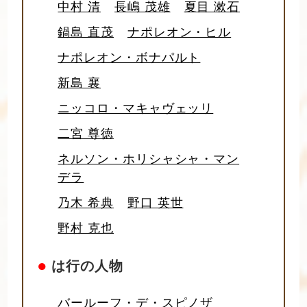
中村 清
長嶋 茂雄
夏目 漱石
鍋島 直茂
ナポレオン・ヒル
ナポレオン・ボナパルト
新島 襄
ニッコロ・マキャヴェッリ
二宮 尊徳
ネルソン・ホリシャシャ・マン
デラ
乃木 希典
野口 英世
野村 克也
●
は行の人物
バールーフ・デ・スピノザ