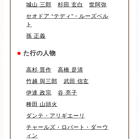
城山 三郎
杉田 玄白
世阿弥
セオドア “テディ”・ルーズベル
ト
孫 正義
●
た行の人物
高杉 晋作
高橋 是清
竹越 與三郎
武田 信玄
伊達 政宗
谷 亮子
種田 山頭火
ダンテ・アリギエーリ
チャールズ・ロバート・ダーウ
ィン