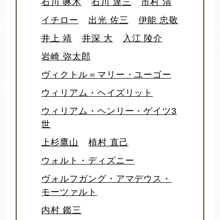
石川 啄木
石川 達三
市村 清
イチロー
出光 佐三
伊能 忠敬
井上 靖
井深 大
入江 陵介
岩崎 弥太郎
ヴィクトル＝マリー・ユーゴー
ウィリアム・ヘイズリット
ウィリアム・ヘンリー・ゲイツ3
世
上杉鷹山
植村 直己
ウォルト・ディズニー
ヴォルフガング・アマデウス・
モーツァルト
内村 鑑三