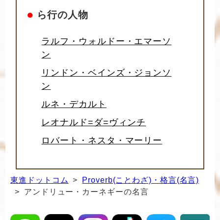
●
ら行の人物
ラルフ・ウォルドー・エマーソ
ン
リンドン・ベインズ・ジョンソ
ン
ルネ・デカルト
レオナルド=ダ=ヴィンチ
ロバート・ネスタ・マーリー
東進ドットコム
>
Proverb(ことわざ)・格言(名言)
> アンドリュー・カーネギーの名言