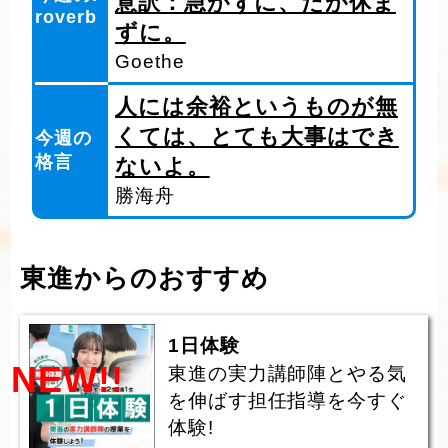
意訳：急がずに、だが休ま
roverb
ずに。
Goethe
人には余裕というものが無
くては、とても大事はでき
今週の
格言
ないよ。
勝海舟
東進からのおすすめ
1日体験
NEW!!
東進の実力講師陣とやる気
を伸ばす担任指導を今すぐ
体験!