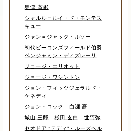
島津 斉彬
シャルル＝ルイ・ド・モンテス
キュー
ジャン＝ジャック・ルソー
初代ビーコンズフィールド伯爵
ベンジャミン・ディズレーリ
ジョージ・エリオット
ジョージ・ワシントン
ジョン・フィッツジェラルド・
ケネディ
ジョン・ロック
白瀬 矗
城山 三郎
杉田 玄白
世阿弥
セオドア “テディ”・ルーズベル