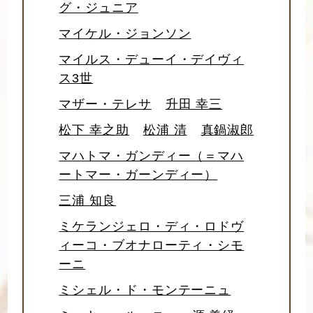
グ・ジュニア
マイケル・ジョンソン
マイルス・デューイ・デイヴィ
ス3世
マザー・テレサ
升田 幸三
松下 幸之助
松浦 清
真鍋淑郎
マハトマ・ガンディー（＝マハ
ートマー・ガーンディー）
三浦 知良
ミケランジェロ・ディ・ロドヴ
ィーコ・ブオナローティ・シモ
ーニ
ミシェル・ド・モンテーニュ