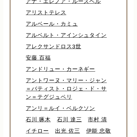
アナ・エレノア・ルーズベル
アリストテレス
アルベール・カミュ
アルベルト・アインシュタイン
アレクサンドロス3世
安藤 百福
アンドリュー・カーネギー
アントワーヌ・マリー・ジャン
＝バティスト・ロジェ・ド・サ
ン＝テグジュペリ
アンリ＝ルイ・ベルクソン
石川 啄木
石川 達三
市村 清
イチロー
出光 佐三
伊能 忠敬