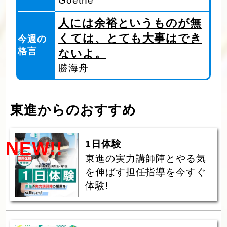
Goethe
人には余裕というものが無
くては、とても大事はでき
今週の
格言
ないよ。
勝海舟
東進からのおすすめ
NEW!!
1日体験
東進の実力講師陣とやる気
を伸ばす担任指導を今すぐ
体験!