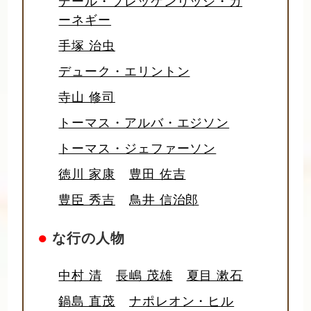
デール・ブレッケンリッジ・カ
ーネギー
手塚 治虫
デューク・エリントン
寺山 修司
トーマス・アルバ・エジソン
トーマス・ジェファーソン
徳川 家康
豊田 佐吉
豊臣 秀吉
鳥井 信治郎
●
な行の人物
中村 清
長嶋 茂雄
夏目 漱石
鍋島 直茂
ナポレオン・ヒル