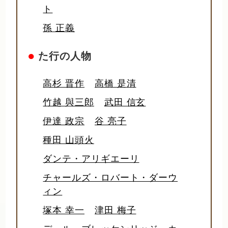
ト
孫 正義
●
た行の人物
高杉 晋作
高橋 是清
竹越 與三郎
武田 信玄
伊達 政宗
谷 亮子
種田 山頭火
ダンテ・アリギエーリ
チャールズ・ロバート・ダーウ
ィン
塚本 幸一
津田 梅子