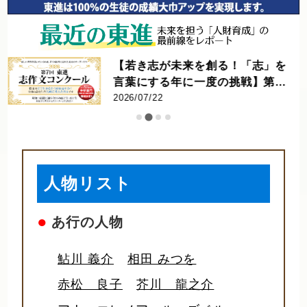
未来を創る！「志」を
【東進進学情報 
年に一度の挑戦】第7
の学びの内容を
作文コンクール 優秀者
てのスポーツに
2026/07/16
上・健康増進
で。早稲田大
タビュー
人物リスト
●
あ行の人物
鮎川 義介
相田 みつを
赤松 良子
芥川 龍之介