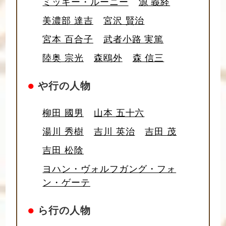
ミッキー・ルーニー
源 義経
美濃部 達吉
宮沢 賢治
宮本 百合子
武者小路 実篤
陸奥 宗光
森鴎外
森 信三
●
や行の人物
柳田 國男
山本 五十六
湯川 秀樹
吉川 英治
吉田 茂
吉田 松陰
ヨハン・ヴォルフガング・フォ
ン・ゲーテ
●
ら行の人物