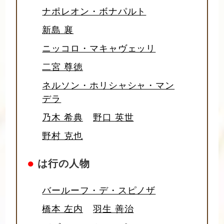
ナポレオン・ボナパルト
新島 襄
ニッコロ・マキャヴェッリ
二宮 尊徳
ネルソン・ホリシャシャ・マン
デラ
乃木 希典
野口 英世
野村 克也
●
は行の人物
バールーフ・デ・スピノザ
橋本 左内
羽生 善治