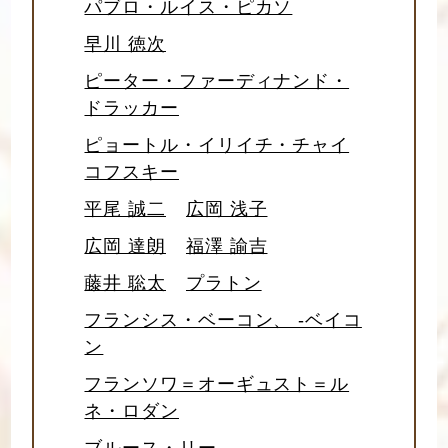
パブロ・ルイス・ピカソ
早川 徳次
ピーター・ファーディナンド・
ドラッカー
ピョートル・イリイチ・チャイ
コフスキー
平尾 誠二
広岡 浅子
広岡 達朗
福澤 諭吉
藤井 聡太
プラトン
フランシス・ベーコン、 -ベイコ
ン
フランソワ＝オーギュスト＝ル
ネ・ロダン