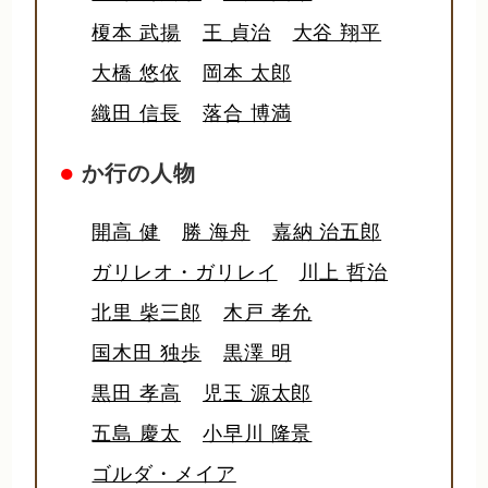
榎本 武揚
王 貞治
大谷 翔平
大橋 悠依
岡本 太郎
織田 信長
落合 博満
●
か行の人物
開高 健
勝 海舟
嘉納 治五郎
ガリレオ・ガリレイ
川上 哲治
北里 柴三郎
木戸 孝允
国木田 独歩
黒澤 明
黒田 孝高
児玉 源太郎
五島 慶太
小早川 隆景
ゴルダ・メイア