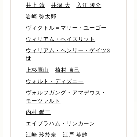
井上 靖
井深 大
入江 陵介
岩崎 弥太郎
ヴィクトル＝マリー・ユーゴー
ウィリアム・ヘイズリット
ウィリアム・ヘンリー・ゲイツ3
世
上杉鷹山
植村 直己
ウォルト・ディズニー
ヴォルフガング・アマデウス・
モーツァルト
内村 鑑三
エイブラハム・リンカーン
江崎 玲於奈
江戸 英雄