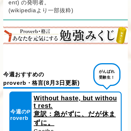
ent) の発明者。
(wikipediaより一部抜粋)
がんばれ
今週おすすめの
受験生！
(8月3日更新)
proverb・格言
Without haste, but withou
t rest.
今週のP
意訳：急がずに、だが休ま
roverb
ずに。