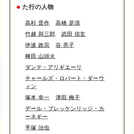
●
た行の人物
高杉 晋作
高橋 是清
竹越 與三郎
武田 信玄
伊達 政宗
谷 亮子
種田 山頭火
ダンテ・アリギエーリ
チャールズ・ロバート・ダーウ
ィン
塚本 幸一
津田 梅子
デール・ブレッケンリッジ・カ
ーネギー
手塚 治虫