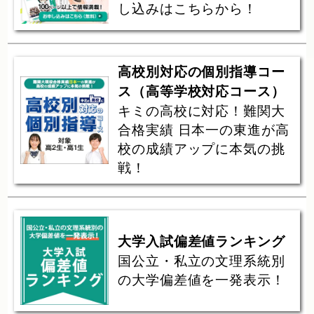
し込みはこちらから！
高校別対応の個別指導コー
ス（高等学校対応コース）
キミの高校に対応！難関大
合格実績 日本一の東進が高
校の成績アップに本気の挑
戦！
大学入試偏差値ランキング
国公立・私立の文理系統別
の大学偏差値を一発表示！