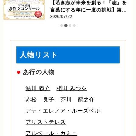
【若き志が未来を創る！「志」を
言葉にする年に一度の挑戦】第7
回 東進 志作文コンクール 優秀者
2026/07/22
発表
人物リスト
●
あ行の人物
鮎川 義介
相田 みつを
赤松 良子
芥川 龍之介
アナ・エレノア・ルーズベル
アリストテレス
アルベール・カミュ