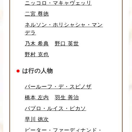
ニッコロ・マキャヴェッリ
二宮 尊徳
ネルソン・ホリシャシャ・マン
デラ
乃木 希典
野口 英世
野村 克也
●
は行の人物
バールーフ・デ・スピノザ
橋本 左内
羽生 善治
パブロ・ルイス・ピカソ
早川 徳次
ピーター・ファーディナンド・