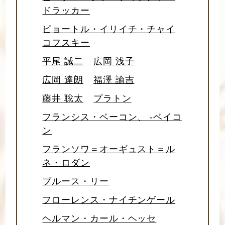
ドラッカー
ピョートル・イリイチ・チャイ
コフスキー
平尾 誠二
広岡 浅子
広岡 達朗
福澤 諭吉
藤井 聡太
プラトン
フランシス・ベーコン、 -ベイコ
ン
フランソワ＝オーギュスト＝ル
ネ・ロダン
ブルース・リー
フローレンス・ナイチンゲール
ヘルマン・カール・ヘッセ