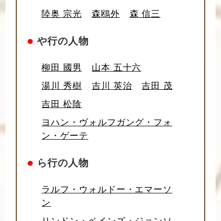
陸奥 宗光
森鴎外
森 信三
●
や行の人物
柳田 國男
山本 五十六
湯川 秀樹
吉川 英治
吉田 茂
吉田 松陰
ヨハン・ヴォルフガング・フォ
ン・ゲーテ
●
ら行の人物
ラルフ・ウォルドー・エマーソ
ン
リンドン・ベインズ・ジョンソ