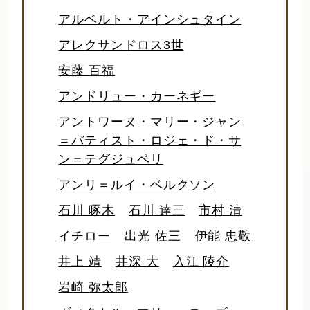
アルベルト・アインシュタイン
アレクサンドロス3世
安藤 百福
アンドリュー・カーネギー
アントワーヌ・マリー・ジャン
＝バティスト・ロジェ・ド・サ
ン＝テグジュペリ
アンリ＝ルイ・ベルクソン
石川 啄木
石川 達三
市村 清
イチロー
出光 佐三
伊能 忠敬
井上 靖
井深 大
入江 陵介
岩崎 弥太郎