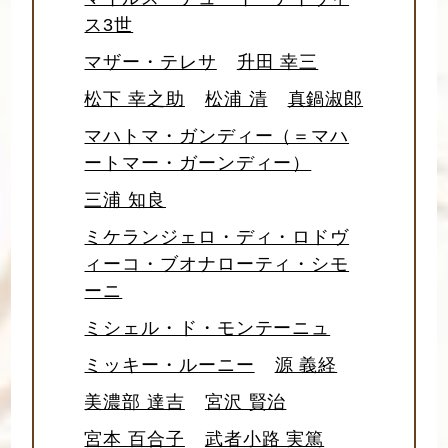
ス3世
マザー・テレサ
升田 幸三
松下 幸之助
松浦 清
真鍋淑郎
マハトマ・ガンディー（＝マハ
ートマー・ガーンディー）
三浦 知良
ミケランジェロ・ディ・ロドヴ
ィーコ・ブオナローティ・シモ
ーニ
ミシェル・ド・モンテーニュ
ミッキー・ルーニー
源 義経
美濃部 達吉
宮沢 賢治
宮本 百合子
武者小路 実篤