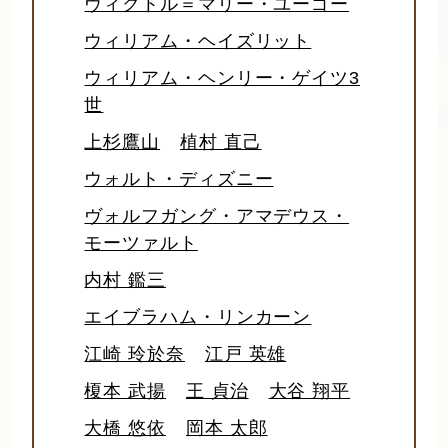
ヴィクトル＝マリー・ユーゴー
ウィリアム・ヘイズリット
ウィリアム・ヘンリー・ゲイツ3
世
上杉鷹山
植村 直己
ウォルト・ディズニー
ヴォルフガング・アマデウス・
モーツァルト
内村 鑑三
エイブラハム・リンカーン
江崎 玲於奈
江戸 英雄
榎本 武揚
王 貞治
大谷 翔平
大橋 悠依
岡本 太郎