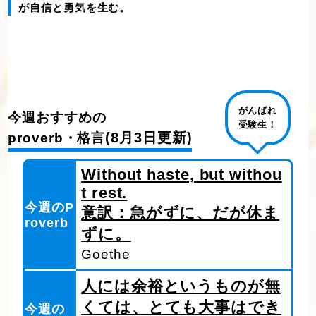
が自信と勇気を生む。
がんばれ
今週おすすめの
受験生！
(8月3日更新)
proverb・格言
Without haste, but withou
t rest.
今週のP
意訳：急がずに、だが休ま
roverb
ずに。
Goethe
人には余裕というものが無
くては、とても大事はでき
今週の