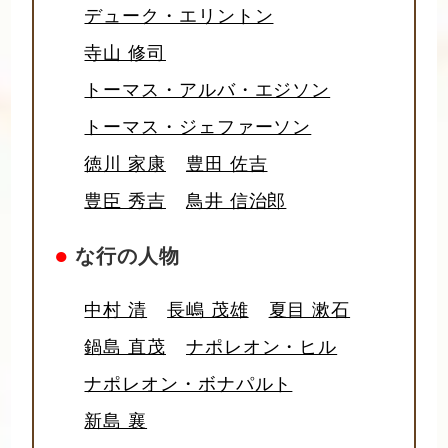
デューク・エリントン
寺山 修司
トーマス・アルバ・エジソン
トーマス・ジェファーソン
徳川 家康
豊田 佐吉
豊臣 秀吉
鳥井 信治郎
●
な行の人物
中村 清
長嶋 茂雄
夏目 漱石
鍋島 直茂
ナポレオン・ヒル
ナポレオン・ボナパルト
新島 襄