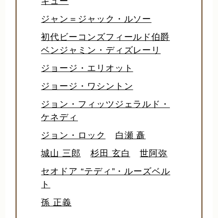
キュー
ジャン＝ジャック・ルソー
初代ビーコンズフィールド伯爵
ベンジャミン・ディズレーリ
ジョージ・エリオット
ジョージ・ワシントン
ジョン・フィッツジェラルド・
ケネディ
ジョン・ロック
白瀬 矗
城山 三郎
杉田 玄白
世阿弥
セオドア “テディ”・ルーズベル
ト
孫 正義