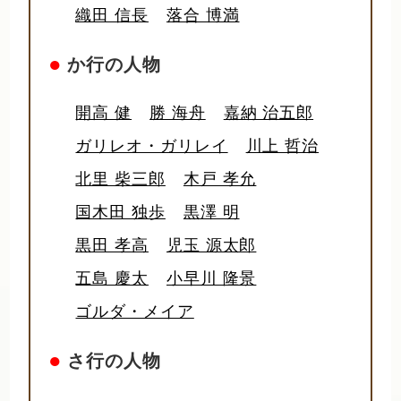
織田 信長
落合 博満
●
か行の人物
開高 健
勝 海舟
嘉納 治五郎
ガリレオ・ガリレイ
川上 哲治
北里 柴三郎
木戸 孝允
国木田 独歩
黒澤 明
黒田 孝高
児玉 源太郎
五島 慶太
小早川 隆景
ゴルダ・メイア
●
さ行の人物