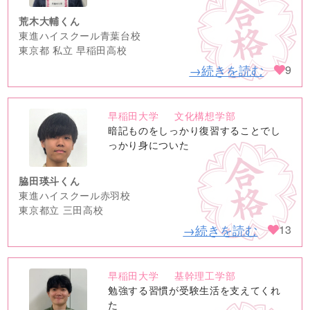
荒木大輔くん
東進ハイスクール青葉台校
東京都 私立 早稲田高校
→続きを読む
9
早稲田大学
文化構想学部
no
暗記ものをしっかり復習することでし
image
っかり身についた
脇田瑛斗くん
東進ハイスクール赤羽校
東京都立 三田高校
→続きを読む
13
早稲田大学
基幹理工学部
no
勉強する習慣が受験生活を支えてくれ
image
た