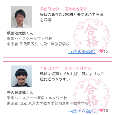
早稲田大学
国際教養学部
no
毎日の高マス300問と長文速読で英語
image
を武器に
秋葉湊太朗くん
東進ハイスクール市ヶ谷校
東京都 千代田区立 九段中等教育学校
→続きを読む
15
早稲田大学
スポーツ科学部
no
戦略は短期間で見れば、努力よりも目
image
標に近づきやすい
牛久保達哉くん
東進ハイスクール新宿エルタワー校
東京都 国立 東京大学教育学部附属中等教育学校
→続きを読む
10