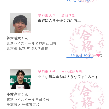
早稲田大学
教育学部
no
東進に入り基礎学力が向上
image
鈴木晴太くん
東進ハイスクール渋谷駅西口校
東京都 私立 駒澤大学高校
→続きを読む
3
早稲田大学
文化構想学部
no
小さな積み重ねは大きな差を生み出す
image
小林亮太くん
東進ハイスクール津田沼校
千葉県立 千葉東高校