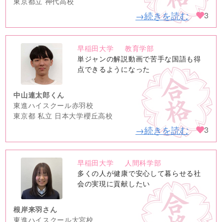
東京都立 神代高校
→続きを読む
3
早稲田大学
教育学部
no
単ジャンの解説動画で苦手な国語も得
image
点できるようになった
中山連太郎くん
東進ハイスクール赤羽校
東京都 私立 日本大学櫻丘高校
→続きを読む
3
早稲田大学
人間科学部
no
多くの人が健康で安心して暮らせる社
image
会の実現に貢献したい
根岸来羽さん
東進ハイスクール大宮校