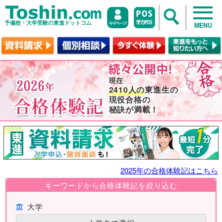
予備校・大学受験の東進ドットコム
MENU
2410人の
東進生の
現役合格の
秘訣が満載！
2025年の合格体験記はこちら
キーワードから合格体験記を絞り込む
大学