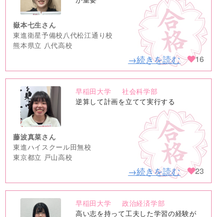
image
嶽本七生さん
東進衛星予備校八代松江通り校
熊本県立 八代高校
→続きを読む
16
早稲田大学
社会科学部
no
逆算して計画を立てて実行する
image
藤波真菜さん
東進ハイスクール田無校
東京都立 戸山高校
→続きを読む
23
早稲田大学
政治経済学部
no
高い志を持って工夫した学習の経験が