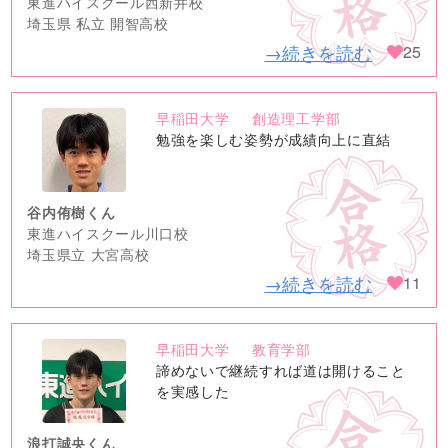
東進ハイスクール西新井校
埼玉県 私立 開智高校
→続きを読む
25
早稲田大学
創造理工学部
no
勉強を楽しむ姿勢が成績向上に直結
image
谷内侑樹くん
東進ハイスクール川口校
埼玉県立 大宮高校
→続きを読む
11
早稲田大学
教育学部
no
諦めないで継続すれば道は開けること
image
を実感した
浪打誠央くん