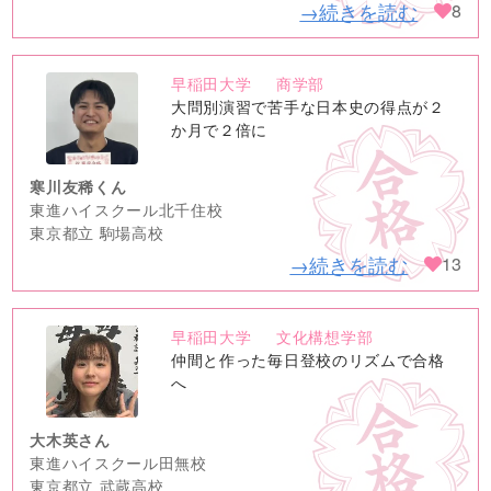
→続きを読む
8
早稲田大学
商学部
no
大問別演習で苦手な日本史の得点が２
image
か月で２倍に
寒川友稀くん
東進ハイスクール北千住校
東京都立 駒場高校
→続きを読む
13
早稲田大学
文化構想学部
no
仲間と作った毎日登校のリズムで合格
image
へ
大木英さん
東進ハイスクール田無校
東京都立 武蔵高校