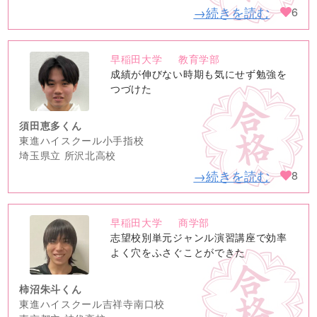
→続きを読む
6
早稲田大学
教育学部
no
成績が伸びない時期も気にせず勉強を
image
つづけた
須田恵多くん
東進ハイスクール小手指校
埼玉県立 所沢北高校
→続きを読む
8
早稲田大学
商学部
no
志望校別単元ジャンル演習講座で効率
image
よく穴をふさぐことができた
柿沼朱斗くん
東進ハイスクール吉祥寺南口校