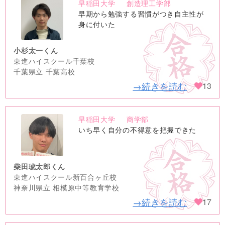
早稲田大学
創造理工学部
no
早期から勉強する習慣がつき自主性が
image
身に付いた
小杉太一くん
東進ハイスクール千葉校
千葉県立 千葉高校
→続きを読む
13
早稲田大学
商学部
no
いち早く自分の不得意を把握できた
image
柴田琥太郎くん
東進ハイスクール新百合ヶ丘校
神奈川県立 相模原中等教育学校
→続きを読む
17