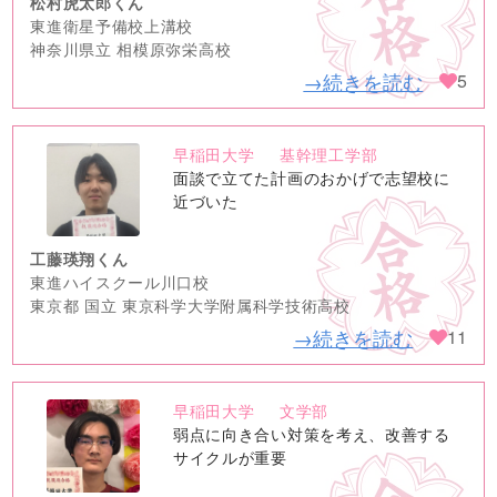
松村虎太郎くん
東進衛星予備校上溝校
神奈川県立 相模原弥栄高校
→続きを読む
5
早稲田大学
基幹理工学部
no
面談で立てた計画のおかげで志望校に
image
近づいた
工藤瑛翔くん
東進ハイスクール川口校
東京都 国立 東京科学大学附属科学技術高校
→続きを読む
11
早稲田大学
文学部
no
弱点に向き合い対策を考え、改善する
image
サイクルが重要