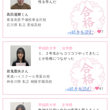
image
性を学んだ
髙田遥輝くん
東進衛星予備校東金沢校
石川県 私立 星稜高校
→続きを読む
7
早稲田大学
法学部
no
１、２年生からコツコツやってきたこ
image
とが合格につながった
岩鬼梨央さん
東進ハイスクール青葉台校
神奈川県 私立 桐蔭学園高校
→続きを読む
41
早稲田大学
文学部
no
勉強法以前に自分の意識を変えること