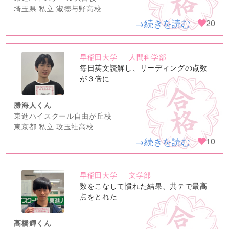
埼玉県 私立 淑徳与野高校
→続きを読む
20
早稲田大学
人間科学部
no
毎日英文読解し、リーディングの点数
image
が３倍に
勝海人くん
東進ハイスクール自由が丘校
東京都 私立 攻玉社高校
→続きを読む
10
早稲田大学
文学部
no
数をこなして慣れた結果、共テで最高
image
点をとれた
高橋輝くん