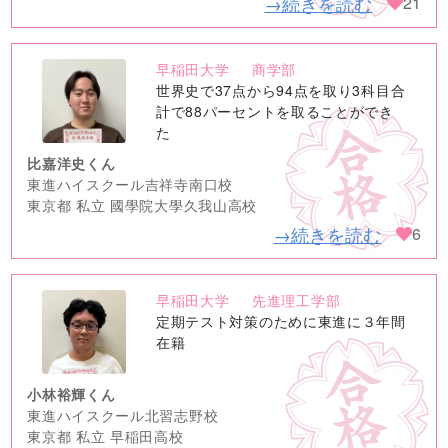
→続きを読む
21
早稲田大学
商学部
no
世界史で37点から94点を取り3科目合
image
計で88パーセントを取ることができ
た
比嘉洋史くん
東進ハイスクール吉祥寺南口校
東京都 私立 國學院大學久我山高校
→続きを読む
6
早稲田大学
先進理工学部
no
定期テスト対策のために東進に３年間
image
在籍
小林裕輝くん
東進ハイスクール北習志野校
東京都 私立 早稲田高校