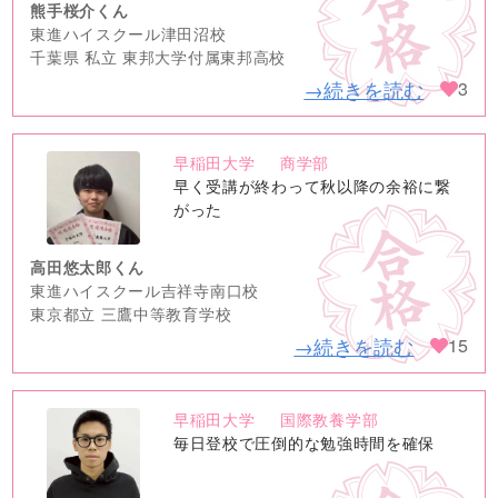
熊手桜介くん
東進ハイスクール津田沼校
千葉県 私立 東邦大学付属東邦高校
→続きを読む
3
早稲田大学
商学部
no
早く受講が終わって秋以降の余裕に繋
image
がった
高田悠太郎くん
東進ハイスクール吉祥寺南口校
東京都立 三鷹中等教育学校
→続きを読む
15
早稲田大学
国際教養学部
no
毎日登校で圧倒的な勉強時間を確保
image