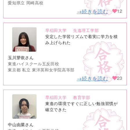
愛知県立 岡崎高校
→続きを読む
12
早稲田大学
先進理工学部
no
安定した学習リズムで着実に学力を積
image
み上げられた
玉川芽依さん
東進ハイスクール五反田校
東京都 私立 東洋英和女学院高等部
→続きを読む
23
早稲田大学
教育学部
no
東進の環境ですぐに正しい勉強習慣が
image
確立できた
中山由菜さん