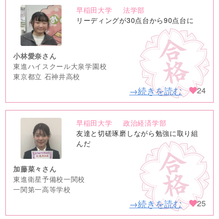
早稲田大学
法学部
no
リーディングが30点台から90点台に
image
小林愛奈さん
東進ハイスクール大泉学園校
東京都立 石神井高校
→続きを読む
24
早稲田大学
政治経済学部
no
友達と切磋琢磨しながら勉強に取り組
image
んだ
加藤菜々さん
東進衛星予備校一関校
一関第一高等学校
→続きを読む
25