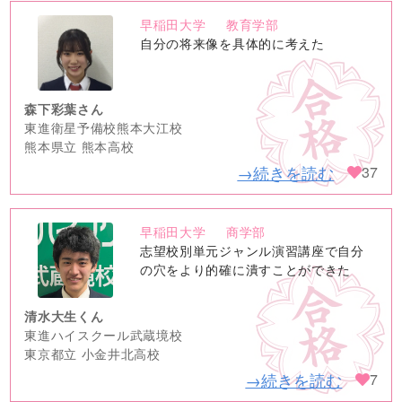
早稲田大学
教育学部
no
自分の将来像を具体的に考えた
image
森下彩葉さん
東進衛星予備校熊本大江校
熊本県立 熊本高校
→続きを読む
37
早稲田大学
商学部
no
志望校別単元ジャンル演習講座で自分
image
の穴をより的確に潰すことができた
清水大生くん
東進ハイスクール武蔵境校
東京都立 小金井北高校
→続きを読む
7