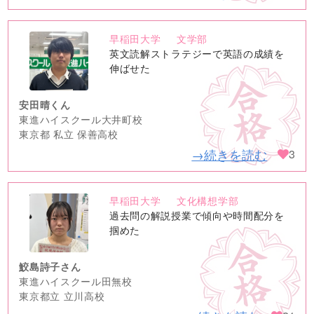
早稲田大学
文学部
no
英文読解ストラテジーで英語の成績を
image
伸ばせた
安田晴くん
東進ハイスクール大井町校
東京都 私立 保善高校
→続きを読む
3
早稲田大学
文化構想学部
no
過去問の解説授業で傾向や時間配分を
image
掴めた
鮫島詩子さん
東進ハイスクール田無校
東京都立 立川高校