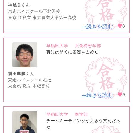
神旭良くん
東進ハイスクール下北沢校
東京都 私立 東京農業大学第一高校
→続きを読む
3
早稲田大学
文化構想学部
no
英語は早くに基礎を固めた
image
前田匡勝くん
東進ハイスクール柏校
東京都 私立 本郷高校
→続きを読む
9
早稲田大学
商学部
no
チームミーティングが大きな支えだっ
image
た