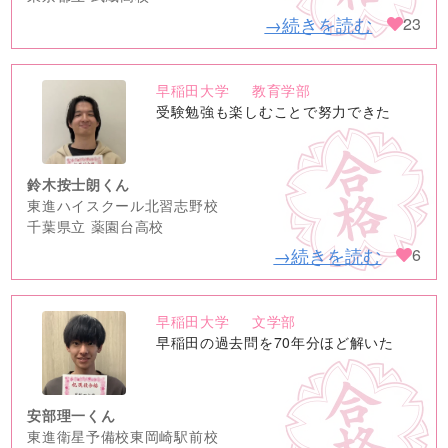
→続きを読む
23
早稲田大学
教育学部
no
受験勉強も楽しむことで努力できた
image
鈴木按士朗くん
東進ハイスクール北習志野校
千葉県立 薬園台高校
→続きを読む
6
早稲田大学
文学部
no
早稲田の過去問を70年分ほど解いた
image
安部理一くん
東進衛星予備校東岡崎駅前校