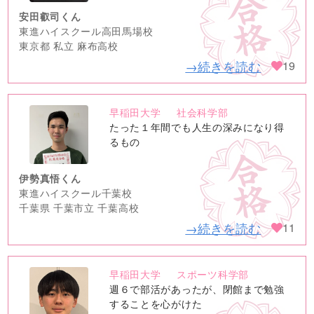
安田叡司くん
東進ハイスクール高田馬場校
東京都 私立 麻布高校
→続きを読む
19
早稲田大学
社会科学部
no
たった１年間でも人生の深みになり得
image
るもの
伊勢真悟くん
東進ハイスクール千葉校
千葉県 千葉市立 千葉高校
→続きを読む
11
早稲田大学
スポーツ科学部
no
週６で部活があったが、閉館まで勉強
image
することを心がけた