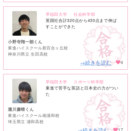
早稲田大学
社会科学部
no
英国社合計320点から430点まで伸ば
image
すことができた
小野寺翔一朗くん
東進ハイスクール新百合ヶ丘校
神奈川県立 生田高校
→続きを読む
4
早稲田大学
スポーツ科学部
no
東進で苦手な英語と日本史の力がつい
image
た
瀧川廉晴くん
東進ハイスクール南浦和校
埼玉県立 浦和高校
→続きを読む
17