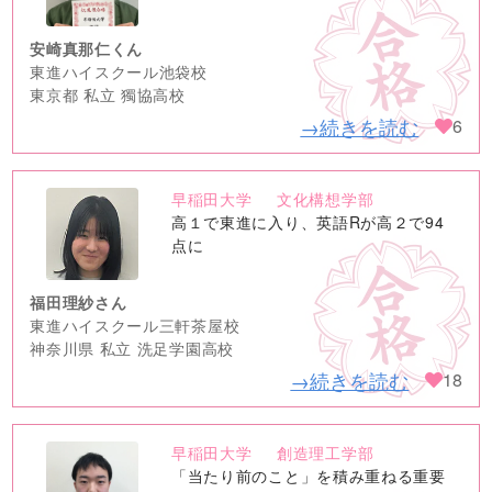
安崎真那仁くん
東進ハイスクール池袋校
東京都 私立 獨協高校
→続きを読む
6
早稲田大学
文化構想学部
no
高１で東進に入り、英語Rが高２で94
image
点に
福田理紗さん
東進ハイスクール三軒茶屋校
神奈川県 私立 洗足学園高校
→続きを読む
18
早稲田大学
創造理工学部
no
「当たり前のこと」を積み重ねる重要