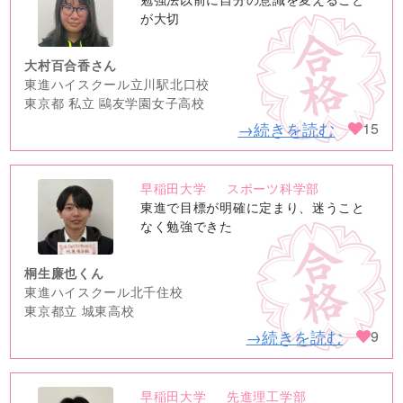
image
が大切
大村百合香さん
東進ハイスクール立川駅北口校
東京都 私立 鷗友学園女子高校
→続きを読む
15
早稲田大学
スポーツ科学部
no
東進で目標が明確に定まり、迷うこと
image
なく勉強できた
桐生廉也くん
東進ハイスクール北千住校
東京都立 城東高校
→続きを読む
9
早稲田大学
先進理工学部