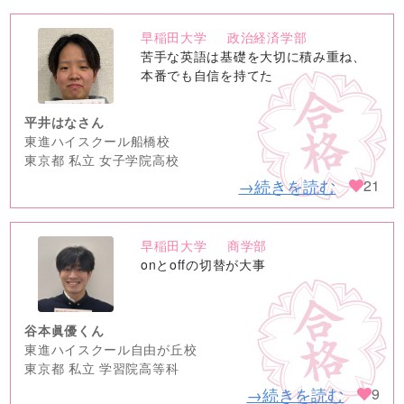
早稲田大学
政治経済学部
no
苦手な英語は基礎を大切に積み重ね、
image
本番でも自信を持てた
平井はなさん
東進ハイスクール船橋校
東京都 私立 女子学院高校
→続きを読む
21
早稲田大学
商学部
no
onとoffの切替が大事
image
谷本眞優くん
東進ハイスクール自由が丘校
東京都 私立 学習院高等科
→続きを読む
9