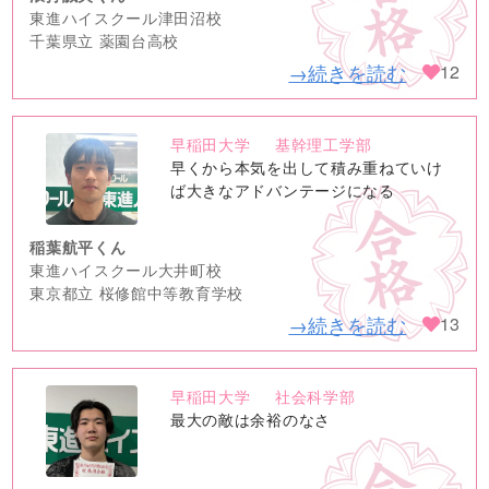
東進ハイスクール津田沼校
千葉県立 薬園台高校
→続きを読む
12
早稲田大学
基幹理工学部
no
早くから本気を出して積み重ねていけ
image
ば大きなアドバンテージになる
稲葉航平くん
東進ハイスクール大井町校
東京都立 桜修館中等教育学校
→続きを読む
13
早稲田大学
社会科学部
no
最大の敵は余裕のなさ
image