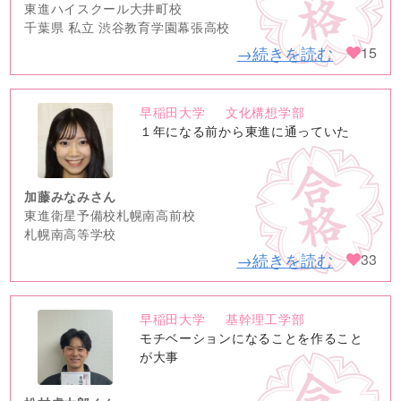
東進ハイスクール大井町校
千葉県 私立 渋谷教育学園幕張高校
→続きを読む
15
早稲田大学
文化構想学部
no
１年になる前から東進に通っていた
image
加藤みなみさん
東進衛星予備校札幌南高前校
札幌南高等学校
→続きを読む
33
早稲田大学
基幹理工学部
no
モチベーションになることを作ること
image
が大事