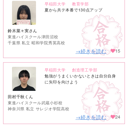
早稲田大学
教育学部
no
夏から共テ本番で130点アップ
image
鈴木菜々実さん
東進ハイスクール津田沼校
千葉県 私立 昭和学院秀英高校
→続きを読む
15
早稲田大学
創造理工学部
no
勉強がうまくいかないときは自分自身
image
に矢印を向けよう
田村千秋くん
東進ハイスクール武蔵小杉校
神奈川県 私立 サレジオ学院高校
→続きを読む
24