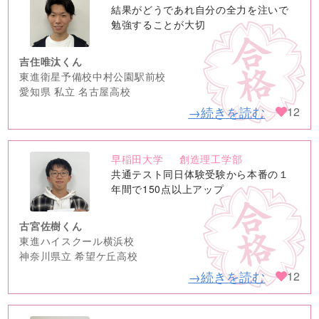
no
結果がどうであれ自分の全力を注いで
image
勉強することが大切
吉住唯汰くん
東進衛星予備校中村公園駅前校
愛知県 私立 名古屋高校
→続きを読む
12
早稲田大学
創造理工学部
no
共通テスト同日体験受験から本番の１
image
年間で150点以上アップ
古宮佐樹くん
東進ハイスクール横浜校
神奈川県立 希望ケ丘高校
→続きを読む
12