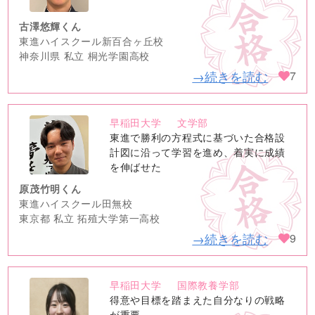
古澤悠輝くん
東進ハイスクール新百合ヶ丘校
神奈川県 私立 桐光学園高校
→続きを読む
7
早稲田大学
文学部
no
東進で勝利の方程式に基づいた合格設
image
計図に沿って学習を進め、着実に成績
を伸ばせた
原茂竹明くん
東進ハイスクール田無校
東京都 私立 拓殖大学第一高校
→続きを読む
9
早稲田大学
国際教養学部
no
得意や目標を踏まえた自分なりの戦略
が重要